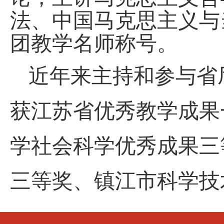
法、中国马克思主义与当
团教学名师称号。
近年来主持和参与省
获江苏省优秀教学成果
学社会科学优秀成果三
三等奖、镇江市科学技