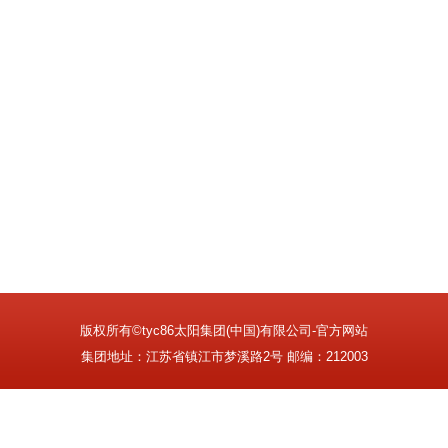
版权所有©tyc86太阳集团(中国)有限公司-官方网站
集团地址：江苏省镇江市梦溪路2号 邮编：212003