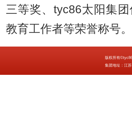
三等奖、
tyc86太阳集
教育工作者等荣誉称号
版权所有©tyc
集团地址：江苏省