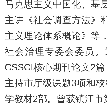
马克思主义中国化、基
主讲《社会调查方法》
主义理论体系概论》等
社会治理专委会委员。
CSSCI核心期刊论文2
主持市厅级课题3项和校
学教材2部。
曾获镇江市