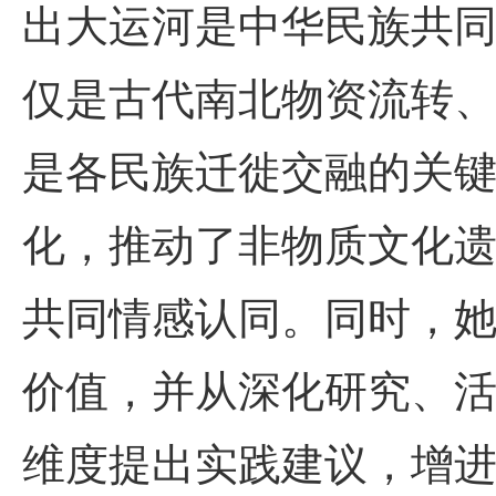
出大运河是中华民族共
仅是古代南北物资流转
是各民族迁徙交融的关
化，推动了非物质文化
共同情感认同。同时，
价值，并从深化研究、
维度提出实践建议，
增