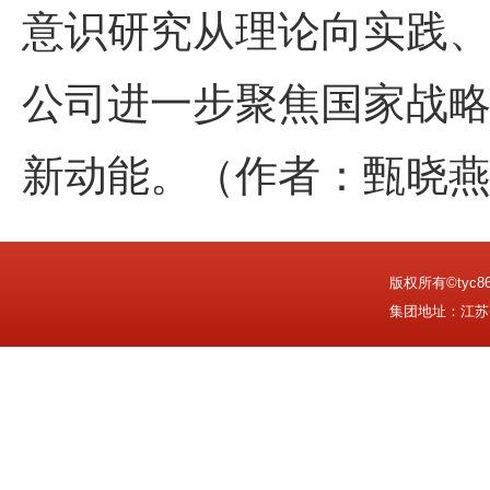
意识研究从理论向实践
公司进一步聚焦国家战
新动能。（作者：甄晓燕
版权所有©tyc
集团地址：江苏省