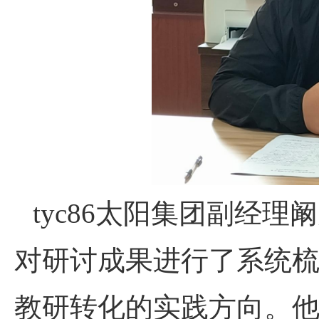
tyc86太阳集团副经
对研讨成果进行了系统
教研转化的实践方向。