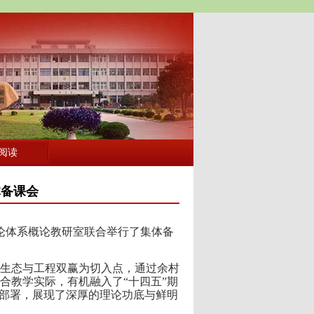
阅读
体备课会
论体系概论教研室联合举行了集体备
生态与工程双赢为切入点，通过余村
合教学实际，有机融入了
“十四五”期
新部署，展现了深厚的理论功底与鲜明